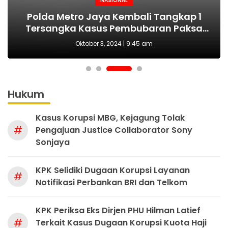
NASIONAL
NASIONAL
NASIONAL
BERITA
MAKI Sebut Seleksi Capim KPK Tidak Sah
Polda Metro Jaya Kembali Tangkap 1
Kejari tetapkan Kades Sejahtera Sigi
HUT Polwan ke-76 Jadi Momentum
Tersangka Kasus Pembubaran Paksa
yang Tepat Wujudkan Perlindungan
Sejak Awal, Harusnya Dilakukan Era
tersangka korupsi ADD
Perempuan dan Anak
Diskusi di Kemang
Prabowo
Oktober 3, 2024 | 9:45 am
Hukum
Kasus Korupsi MBG, Kejagung Tolak
#
Pengajuan Justice Collaborator Sony
Sonjaya
KPK Selidiki Dugaan Korupsi Layanan
#
Notifikasi Perbankan BRI dan Telkom
KPK Periksa Eks Dirjen PHU Hilman Latief
#
Terkait Kasus Dugaan Korupsi Kuota Haji