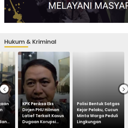
Hukum & Kriminal
ugaan
KPK Periksa Eks
Polisi Bentuk Satgas
an
Dirjen PHU Hilman
Kejar Pelaku, Cucun
Latief Terkait Kasus
Minta Warga Peduli
dan
Dugaan Korupsi
Lingkungan
Kuota Haji Khusus