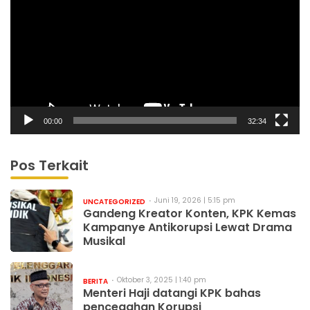
00:00
32:34
Pos Terkait
Juni 19, 2026 | 5:15 pm
UNCATEGORIZED
Gandeng Kreator Konten, KPK Kemas
Kampanye Antikorupsi Lewat Drama
Musikal
Oktober 3, 2025 | 1:40 pm
BERITA
Menteri Haji datangi KPK bahas
pencegahan Korupsi