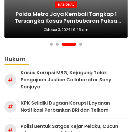
NASIONAL
NASIONAL
NASIONAL
BERITA
MAKI Sebut Seleksi Capim KPK Tidak Sah
Polda Metro Jaya Kembali Tangkap 1
Kejari tetapkan Kades Sejahtera Sigi
HUT Polwan ke-76 Jadi Momentum
Tersangka Kasus Pembubaran Paksa
yang Tepat Wujudkan Perlindungan
Sejak Awal, Harusnya Dilakukan Era
tersangka korupsi ADD
Perempuan dan Anak
Diskusi di Kemang
Prabowo
Oktober 3, 2024 | 9:45 am
Hukum
Kasus Korupsi MBG, Kejagung Tolak
#
Pengajuan Justice Collaborator Sony
Sonjaya
KPK Selidiki Dugaan Korupsi Layanan
#
Notifikasi Perbankan BRI dan Telkom
Polisi Bentuk Satgas Kejar Pelaku, Cucun
#