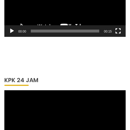
00:00
00:15
KPK 24 JAM
Pemutar
Video