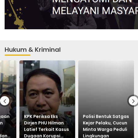
Hukum & Kriminal
ugaan
KPK Periksa Eks
Polisi Bentuk Satgas
an
Dirjen PHU Hilman
Kejar Pelaku, Cucun
Latief Terkait Kasus
Minta Warga Peduli
dan
Dugaan Korupsi
Lingkungan