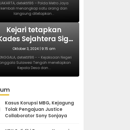
Pembubaran Paksa
JAKARTA, detektif86 – Polda Metro Jaya
kembali menangkap satu orang dan
Diskusi di Kemang
langsung ditetapkan...
BERITA
Kejari tetapkan
Kades Sejahtera Sigi
tersangka korupsi
Oktober 3, 2024 | 9:15 am
ADD
NGGALA, detektif86 - - Kejaksaan Negeri
onggala Sulawesi Tengah menetapkan
Kepala Desa dan...
kum
Kasus Korupsi MBG, Kejagung
Tolak Pengajuan Justice
Collaborator Sony Sonjaya