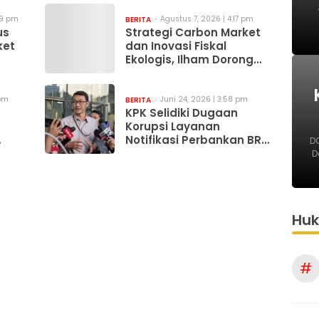
29 pm
Agustus 7, 2026 | 4:17 pm
BERITA
us
Strategi Carbon Market
ket
dan Inovasi Fiskal
Ekologis, Ilham Dorong
Sigi Jadi Kabupaten
Hijau yang Sejahtera
 pm
Juni 24, 2026 | 3:58 pm
BERITA
KPK Selidiki Dugaan
Korupsi Layanan
Notifikasi Perbankan BRI
DO
dan Telkom
D
Hu
#