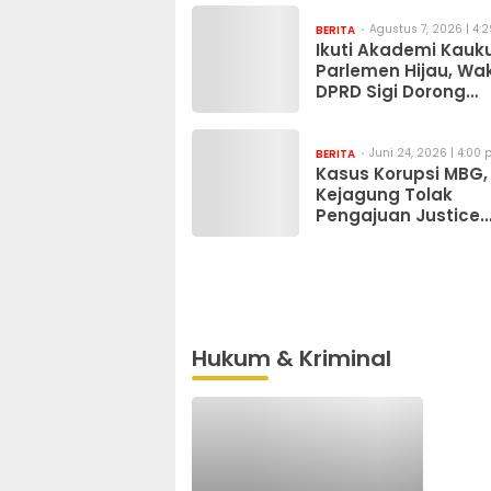
Agustus 7, 2026 | 4:
BERITA
Ikuti Akademi Kauk
Parlemen Hijau, Wa
DPRD Sigi Dorong
Penguatan Carbon
Market dan Fiskal
Ekologis
Juni 24, 2026 | 4:00
BERITA
Kasus Korupsi MBG,
Kejagung Tolak
Pengajuan Justice
Collaborator Sony
Sonjaya
Hukum & Kriminal