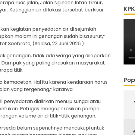
apa ruas jalan, Jalan Nginden Intan Timur,
KPK
r. Ketinggian air di lokasi tersebut berkisar
ukan kegiatan penyedotan air di sejumlah
apkan malam ini genangan sudah bisa surut,”
t Soebroto, (Selasa, 23 Juni 2026.)
pak genangan, tidak ada warga yang dilaporkan
t. Dampak yang paling dirasakan masyarakat
rapa titik.
Pop
a kemacetan. Hal itu karena kendaraan harus
alan yang tergenang,” katanya.
l penyedotan dialirkan menuju sungai atau
tentukan. Petugas mengoperasikan pompa
gan volume air di titik-titik genangan.
ersedia belum sepenuhnya mencukupi untuk