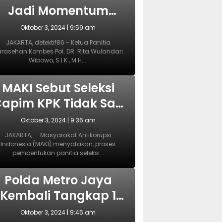
Jadi Momentum
yang Tepat
Oktober 3, 2024 | 9:59 am
Wujudkan
JAKARTA, detektif86 - Ketua Panitia
rasehan Kombes Pol. DR. Rita Wulandari
Perlindungan
Wibowo, S.I.K., M.H....
erempuan dan Anak
NASIONAL
MAKI Sebut Seleksi
apim KPK Tidak Sah
ejak Awal, Harusnya
Oktober 3, 2024 | 9:36 am
Dilakukan Era
JAKARTA, - Masyarakat Antikorupsi
Indonesia (MAKI) menyatakan, proses
Prabowo
pembentukan panitia seleksi...
NASIONAL
Polda Metro Jaya
Kembali Tangkap 1
Tersangka Kasus
Oktober 3, 2024 | 9:45 am