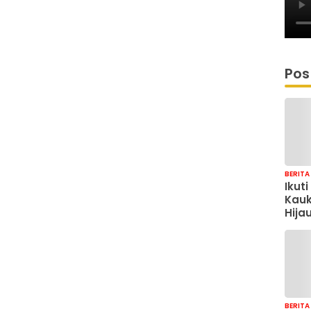
Pos
BERITA
Ikut
Kauk
Hija
DPRD
Pen
Carb
dan 
Ekol
BERITA