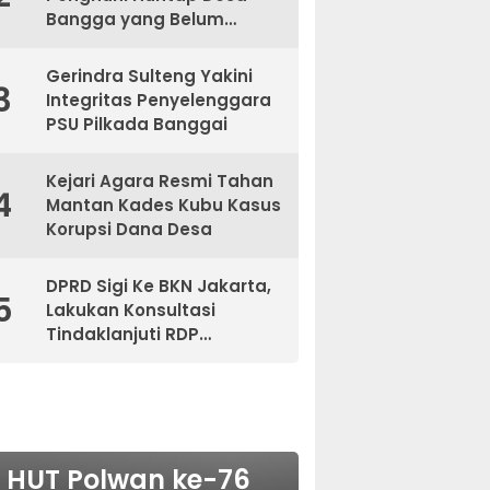
Bangga yang Belum
Kantongi Sertifikat
Gerindra Sulteng Yakini
3
Integritas Penyelenggara
PSU Pilkada Banggai
Kejari Agara Resmi Tahan
4
Mantan Kades Kubu Kasus
Korupsi Dana Desa
DPRD Sigi Ke BKN Jakarta,
5
Lakukan Konsultasi
Tindaklanjuti RDP
Bersama BKPSDM
NASIONAL
HUT Polwan ke-76