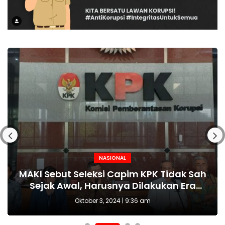
NASIONAL
NASIONAL
NASIONAL
BERITA
MAKI Sebut Seleksi Capim KPK Tidak Sah
Polda Metro Jaya Kembali Tangkap 1
Kejari tetapkan Kades Sejahtera Sigi
HUT Polwan ke-76 Jadi Momentum
Tersangka Kasus Pembubaran Paksa
yang Tepat Wujudkan Perlindungan
Sejak Awal, Harusnya Dilakukan Era
tersangka korupsi ADD
Perempuan dan Anak
Diskusi di Kemang
Prabowo
Oktober 3, 2024 | 9:36 am