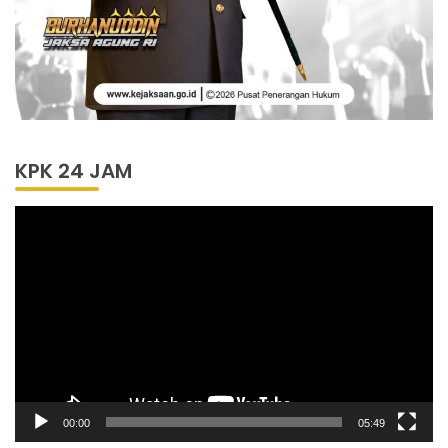
KPK 24 JAM
Pemutar
Video
00:00
05:49