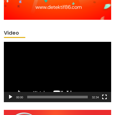
Video
Pemutar
Video
00:00
32:34