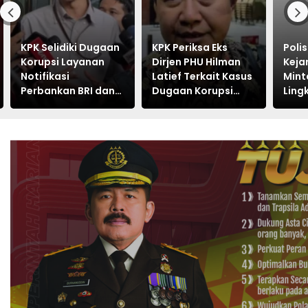
KPK Selidiki Dugaan
KPK Periksa Eks
Poli
Korupsi Layanan
Dirjen PHU Hilman
Keja
Notifikasi
Latief Terkait Kasus
Mint
Perbankan BRI dan
Dugaan Korupsi
Ling
Telkom
Kuota Haji Khusus