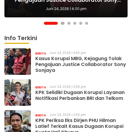
Haji Khusus
Sonjaya
cita
Juni 24, 2026 | 3:58 pm
Info Terkini
Juni 24, 2026 | 4:00 pm
BERITA
Kasus Korupsi MBG, Kejagung Tolak
Pengajuan Justice Collaborator Sony
Sonjaya
Juni 24, 2026 | 3:58 pm
BERITA
KPK Selidiki Dugaan Korupsi Layanan
Notifikasi Perbankan BRI dan Telkom
Juni 24, 2026 | 3:56 pm
BERITA
KPK Periksa Eks Dirjen PHU Hilman
Latief Terkait Kasus Dugaan Korupsi