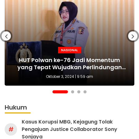
NASIONAL
NASIONAL
NASIONAL
BERITA
MAKI Sebut Seleksi Capim KPK Tidak Sah
Polda Metro Jaya Kembali Tangkap 1
Kejari tetapkan Kades Sejahtera Sigi
HUT Polwan ke-76 Jadi Momentum
Tersangka Kasus Pembubaran Paksa
yang Tepat Wujudkan Perlindungan
Sejak Awal, Harusnya Dilakukan Era
tersangka korupsi ADD
Perempuan dan Anak
Diskusi di Kemang
Prabowo
Oktober 3, 2024 | 9:36 am
Hukum
Kasus Korupsi MBG, Kejagung Tolak
#
Pengajuan Justice Collaborator Sony
Sonjaya