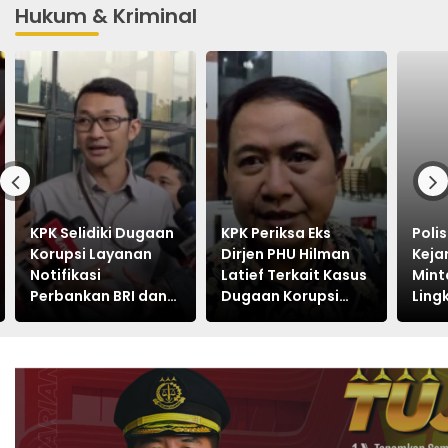
Hukum & Kriminal
KPK Selidiki Dugaan
KPK Periksa Eks
Poli
Korupsi Layanan
Dirjen PHU Hilman
Keja
Notifikasi
Latief Terkait Kasus
Mint
Perbankan BRI dan
Dugaan Korupsi
Ling
Telkom
Kuota Haji Khusus