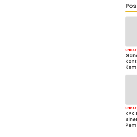
Pos
UNCAT
Gand
Kont
Kem
Kam
Anti
Dram
UNCAT
KPK 
Sine
Pemp
Jaka
Tata