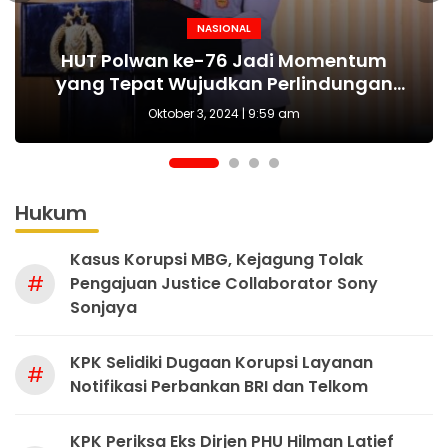
NASIONAL
NASIONAL
NASIONAL
BERITA
MAKI Sebut Seleksi Capim KPK Tidak Sah
Polda Metro Jaya Kembali Tangkap 1
Kejari tetapkan Kades Sejahtera Sigi
HUT Polwan ke-76 Jadi Momentum
Tersangka Kasus Pembubaran Paksa
yang Tepat Wujudkan Perlindungan
Sejak Awal, Harusnya Dilakukan Era
tersangka korupsi ADD
Perempuan dan Anak
Diskusi di Kemang
Prabowo
Oktober 3, 2024 | 9:59 am
Hukum
Kasus Korupsi MBG, Kejagung Tolak
#
Pengajuan Justice Collaborator Sony
Sonjaya
KPK Selidiki Dugaan Korupsi Layanan
#
Notifikasi Perbankan BRI dan Telkom
KPK Periksa Eks Dirjen PHU Hilman Latief