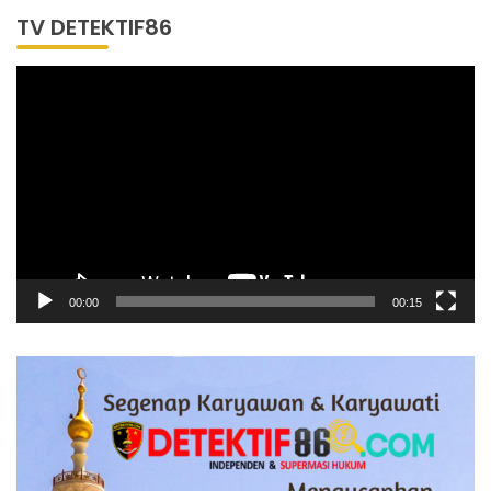
TV DETEKTIF86
Pemutar
Video
00:00
00:15