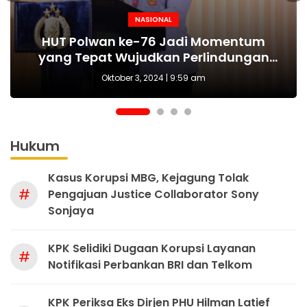
NASIONAL
NASIONAL
NASIONAL
BERITA
MAKI Sebut Seleksi Capim KPK Tidak Sah
Polda Metro Jaya Kembali Tangkap 1
Kejari tetapkan Kades Sejahtera Sigi
HUT Polwan ke-76 Jadi Momentum
Tersangka Kasus Pembubaran Paksa
yang Tepat Wujudkan Perlindungan
Sejak Awal, Harusnya Dilakukan Era
tersangka korupsi ADD
Perempuan dan Anak
Diskusi di Kemang
Prabowo
Oktober 3, 2024 | 9:59 am
Hukum
Kasus Korupsi MBG, Kejagung Tolak
#
Pengajuan Justice Collaborator Sony
Sonjaya
KPK Selidiki Dugaan Korupsi Layanan
#
Notifikasi Perbankan BRI dan Telkom
KPK Periksa Eks Dirjen PHU Hilman Latief