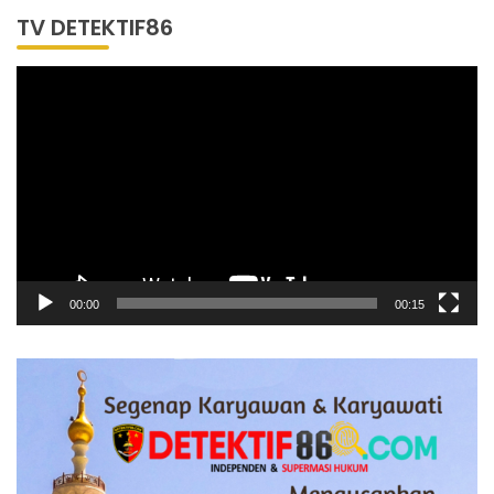
TV DETEKTIF86
Pemutar
Video
00:00
00:15