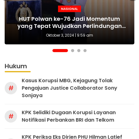
NASIONAL
NASIONAL
NASIONAL
BERITA
MAKI Sebut Seleksi Capim KPK Tidak Sah
Polda Metro Jaya Kembali Tangkap 1
Kejari tetapkan Kades Sejahtera Sigi
HUT Polwan ke-76 Jadi Momentum
Tersangka Kasus Pembubaran Paksa
yang Tepat Wujudkan Perlindungan
Sejak Awal, Harusnya Dilakukan Era
tersangka korupsi ADD
Perempuan dan Anak
Diskusi di Kemang
Prabowo
Oktober 3, 2024 | 9:59 am
Hukum
Kasus Korupsi MBG, Kejagung Tolak
#
Pengajuan Justice Collaborator Sony
Sonjaya
KPK Selidiki Dugaan Korupsi Layanan
#
Notifikasi Perbankan BRI dan Telkom
KPK Periksa Eks Dirjen PHU Hilman Latief