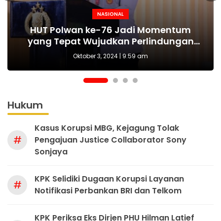
NASIONAL
NASIONAL
NASIONAL
BERITA
MAKI Sebut Seleksi Capim KPK Tidak Sah
Polda Metro Jaya Kembali Tangkap 1
Kejari tetapkan Kades Sejahtera Sigi
HUT Polwan ke-76 Jadi Momentum
Tersangka Kasus Pembubaran Paksa
yang Tepat Wujudkan Perlindungan
Sejak Awal, Harusnya Dilakukan Era
tersangka korupsi ADD
Perempuan dan Anak
Diskusi di Kemang
Prabowo
Oktober 3, 2024 | 9:59 am
Oktober 3, 2024 | 9:36 am
Hukum
Kasus Korupsi MBG, Kejagung Tolak
#
Pengajuan Justice Collaborator Sony
Sonjaya
KPK Selidiki Dugaan Korupsi Layanan
#
Notifikasi Perbankan BRI dan Telkom
KPK Periksa Eks Dirjen PHU Hilman Latief