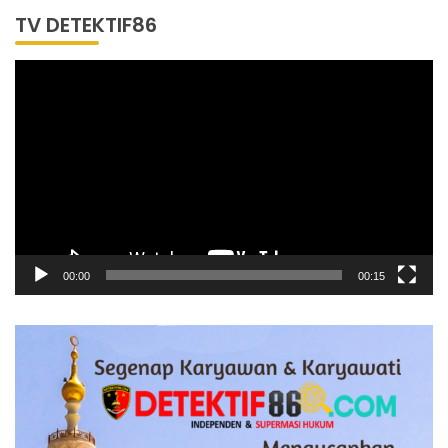
TV DETEKTIF86
Pemutar
Video
00:00
00:15