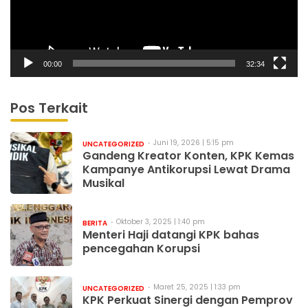
00:00
32:34
Pos Terkait
Juni 19, 2026 | 5:15 pm
UNCATEGORIZED
Gandeng Kreator Konten, KPK Kemas
Kampanye Antikorupsi Lewat Drama
Musikal
Oktober 3, 2025 | 1:40 pm
BERITA
Menteri Haji datangi KPK bahas
pencegahan Korupsi
Maret 25, 2025 | 1:33 pm
UNCATEGORIZED
KPK Perkuat Sinergi dengan Pemprov