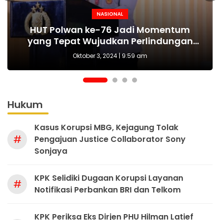
NASIONAL
NASIONAL
NASIONAL
BERITA
MAKI Sebut Seleksi Capim KPK Tidak Sah
Polda Metro Jaya Kembali Tangkap 1
Kejari tetapkan Kades Sejahtera Sigi
HUT Polwan ke-76 Jadi Momentum
Tersangka Kasus Pembubaran Paksa
yang Tepat Wujudkan Perlindungan
Sejak Awal, Harusnya Dilakukan Era
tersangka korupsi ADD
Perempuan dan Anak
Diskusi di Kemang
Prabowo
Oktober 3, 2024 | 9:59 am
Hukum
Kasus Korupsi MBG, Kejagung Tolak
#
Pengajuan Justice Collaborator Sony
Sonjaya
KPK Selidiki Dugaan Korupsi Layanan
#
Notifikasi Perbankan BRI dan Telkom
KPK Periksa Eks Dirjen PHU Hilman Latief