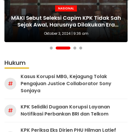
NASIONAL
NASIONAL
NASIONAL
BERITA
MAKI Sebut Seleksi Capim KPK Tidak Sah
Polda Metro Jaya Kembali Tangkap 1
Kejari tetapkan Kades Sejahtera Sigi
HUT Polwan ke-76 Jadi Momentum
Tersangka Kasus Pembubaran Paksa
yang Tepat Wujudkan Perlindungan
Sejak Awal, Harusnya Dilakukan Era
tersangka korupsi ADD
Perempuan dan Anak
Diskusi di Kemang
Prabowo
Oktober 3, 2024 | 9:36 am
Hukum
Kasus Korupsi MBG, Kejagung Tolak
#
Pengajuan Justice Collaborator Sony
Sonjaya
KPK Selidiki Dugaan Korupsi Layanan
#
Notifikasi Perbankan BRI dan Telkom
KPK Periksa Eks Dirjen PHU Hilman Latief