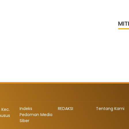
Bers
MIT
Indeks
REDAKSI
Tentang Kami
 Kec.
Pedoman Media
husus
Siber