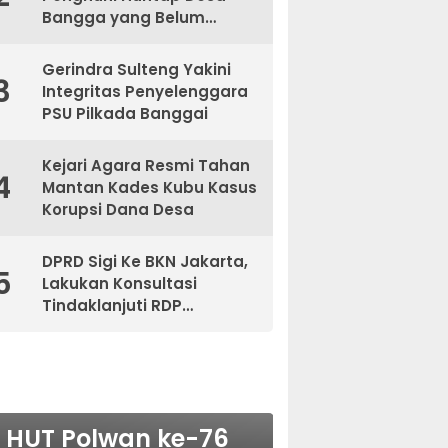
Bangga yang Belum
Kantongi Sertifikat
Gerindra Sulteng Yakini
3
Integritas Penyelenggara
PSU Pilkada Banggai
Kejari Agara Resmi Tahan
4
Mantan Kades Kubu Kasus
Korupsi Dana Desa
DPRD Sigi Ke BKN Jakarta,
5
Lakukan Konsultasi
Tindaklanjuti RDP
Bersama BKPSDM
NASIONAL
NASIONAL
NASIONAL
BERITA
MAKI Sebut Seleksi
HUT Polwan ke-76
Polda Metro Jaya
Kejari tetapkan