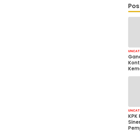
Pos
UNCAT
Gand
Kont
Kem
Kam
Anti
Dram
UNCAT
KPK 
Sine
Pemp
Jaka
Tata