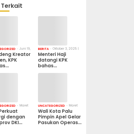
 Terkait
Juni 19,
Oktober 3, 2025 |
EGORIZED
BERITA
2026 |
1:40 pm
eng Kreator
Menteri Haji
5:15 pm
en, KPK
datangi KPK
as
bahas
panye
pencegahan
korupsi Lewat
Korupsi
a Musikal
Maret
Maret
EGORIZED
UNCATEGORIZED
25,
25,
Perkuat
Wali Kota Palu
2025 |
2025 |
rgi dengan
Pimpin Apel Gelar
1:33 pm
1:18 pm
rov DKI
Pasukan Operasi
rta untuk
Ketupat
 Kelola yang
Tinombala 2025