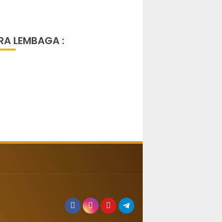
ih
Di Polresta Palu
RA LEMBAGA :