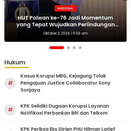
NASIONAL
NASIONAL
NASIONAL
BERITA
MAKI Sebut Seleksi Capim KPK Tidak Sah
Polda Metro Jaya Kembali Tangkap 1
Kejari tetapkan Kades Sejahtera Sigi
HUT Polwan ke-76 Jadi Momentum
Tersangka Kasus Pembubaran Paksa
yang Tepat Wujudkan Perlindungan
Sejak Awal, Harusnya Dilakukan Era
tersangka korupsi ADD
Perempuan dan Anak
Diskusi di Kemang
Prabowo
Oktober 3, 2024 | 9:59 am
Hukum
Kasus Korupsi MBG, Kejagung Tolak
#
Pengajuan Justice Collaborator Sony
Sonjaya
KPK Selidiki Dugaan Korupsi Layanan
#
Notifikasi Perbankan BRI dan Telkom
KPK Periksa Eks Dirjen PHU Hilman Latief