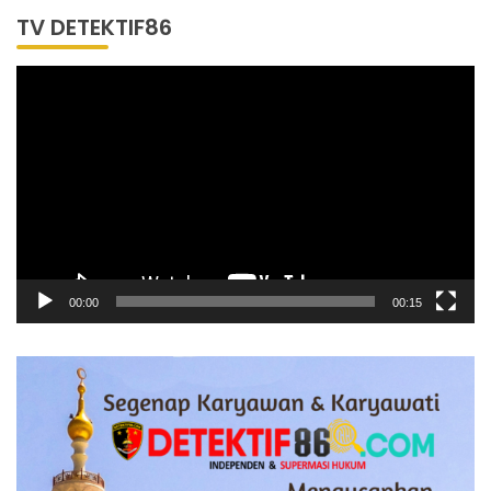
TV DETEKTIF86
Pemutar
Video
00:00
00:15