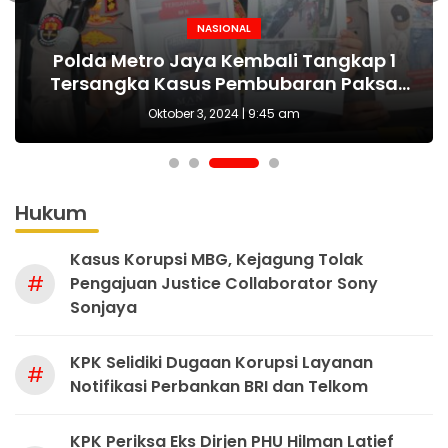
NASIONAL
NASIONAL
NASIONAL
BERITA
MAKI Sebut Seleksi Capim KPK Tidak Sah
Polda Metro Jaya Kembali Tangkap 1
Kejari tetapkan Kades Sejahtera Sigi
HUT Polwan ke-76 Jadi Momentum
Tersangka Kasus Pembubaran Paksa
yang Tepat Wujudkan Perlindungan
Sejak Awal, Harusnya Dilakukan Era
tersangka korupsi ADD
Perempuan dan Anak
Diskusi di Kemang
Prabowo
Oktober 3, 2024 | 9:45 am
Hukum
Kasus Korupsi MBG, Kejagung Tolak
#
Pengajuan Justice Collaborator Sony
Sonjaya
KPK Selidiki Dugaan Korupsi Layanan
#
Notifikasi Perbankan BRI dan Telkom
KPK Periksa Eks Dirjen PHU Hilman Latief