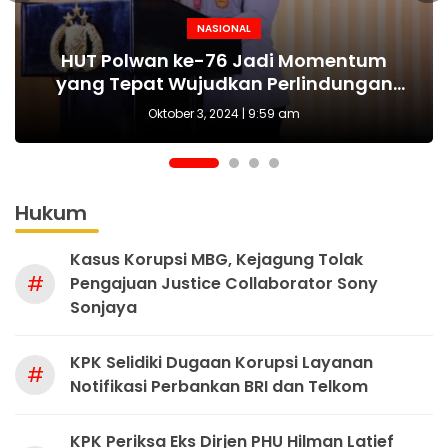
NASIONAL
NASIONAL
NASIONAL
BERITA
MAKI Sebut Seleksi Capim KPK Tidak Sah
Polda Metro Jaya Kembali Tangkap 1
Kejari tetapkan Kades Sejahtera Sigi
HUT Polwan ke-76 Jadi Momentum
Tersangka Kasus Pembubaran Paksa
yang Tepat Wujudkan Perlindungan
Sejak Awal, Harusnya Dilakukan Era
tersangka korupsi ADD
Perempuan dan Anak
Diskusi di Kemang
Prabowo
Oktober 3, 2024 | 9:59 am
Hukum
Kasus Korupsi MBG, Kejagung Tolak
#
Pengajuan Justice Collaborator Sony
Sonjaya
KPK Selidiki Dugaan Korupsi Layanan
#
Notifikasi Perbankan BRI dan Telkom
KPK Periksa Eks Dirjen PHU Hilman Latief