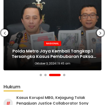
NASIONAL
NASIONAL
NASIONAL
BERITA
MAKI Sebut Seleksi Capim KPK Tidak Sah
Polda Metro Jaya Kembali Tangkap 1
Kejari tetapkan Kades Sejahtera Sigi
HUT Polwan ke-76 Jadi Momentum
Tersangka Kasus Pembubaran Paksa
yang Tepat Wujudkan Perlindungan
Sejak Awal, Harusnya Dilakukan Era
tersangka korupsi ADD
Perempuan dan Anak
Diskusi di Kemang
Prabowo
Oktober 3, 2024 | 9:45 am
Hukum
Kasus Korupsi MBG, Kejagung Tolak
#
Pengajuan Justice Collaborator Sony