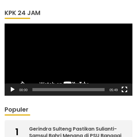
KPK 24 JAM
Pemutar
Video
00:00
05:49
Populer
Gerindra Sulteng Pastikan Sulianti-
1
Samsul Bahri Menang di PSU Banggai