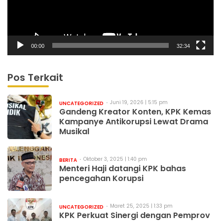
00:00
32:34
Pos Terkait
Juni 19, 2026 | 5:15 pm
UNCATEGORIZED
Gandeng Kreator Konten, KPK Kemas
Kampanye Antikorupsi Lewat Drama
Musikal
Oktober 3, 2025 | 1:40 pm
BERITA
Menteri Haji datangi KPK bahas
pencegahan Korupsi
Maret 25, 2025 | 1:33 pm
UNCATEGORIZED
KPK Perkuat Sinergi dengan Pemprov