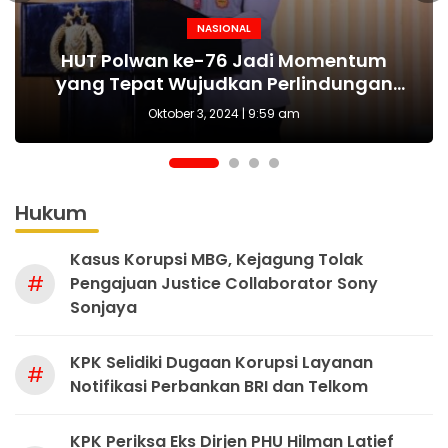
NASIONAL
NASIONAL
NASIONAL
BERITA
MAKI Sebut Seleksi Capim KPK Tidak Sah
Polda Metro Jaya Kembali Tangkap 1
Kejari tetapkan Kades Sejahtera Sigi
HUT Polwan ke-76 Jadi Momentum
Tersangka Kasus Pembubaran Paksa
yang Tepat Wujudkan Perlindungan
Sejak Awal, Harusnya Dilakukan Era
tersangka korupsi ADD
Perempuan dan Anak
Diskusi di Kemang
Prabowo
Oktober 3, 2024 | 9:59 am
Hukum
Kasus Korupsi MBG, Kejagung Tolak
#
Pengajuan Justice Collaborator Sony
Sonjaya
KPK Selidiki Dugaan Korupsi Layanan
#
Notifikasi Perbankan BRI dan Telkom
KPK Periksa Eks Dirjen PHU Hilman Latief