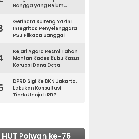
Bangga yang Belum
Kantongi Sertifikat
Gerindra Sulteng Yakini
3
Integritas Penyelenggara
PSU Pilkada Banggai
Kejari Agara Resmi Tahan
4
Mantan Kades Kubu Kasus
Korupsi Dana Desa
DPRD Sigi Ke BKN Jakarta,
5
Lakukan Konsultasi
Tindaklanjuti RDP
Bersama BKPSDM
NASIONAL
HUT Polwan ke-76