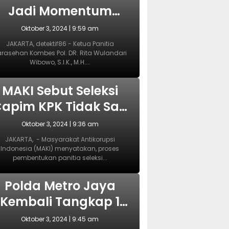
Jadi Momentum
yang Tepat
Oktober 3, 2024 | 9:59 am
Wujudkan
JAKARTA, detektif86 - Ketua Panitia
rasehan Kombes Pol. DR. Rita Wulandari
Perlindungan
Wibowo, S.I.K., M.H....
erempuan dan Anak
NASIONAL
MAKI Sebut Seleksi
apim KPK Tidak Sah
ejak Awal, Harusnya
Oktober 3, 2024 | 9:36 am
Dilakukan Era
JAKARTA, - Masyarakat Antikorupsi
Indonesia (MAKI) menyatakan, proses
Prabowo
pembentukan panitia seleksi...
NASIONAL
Polda Metro Jaya
Kembali Tangkap 1
Tersangka Kasus
Oktober 3, 2024 | 9:45 am