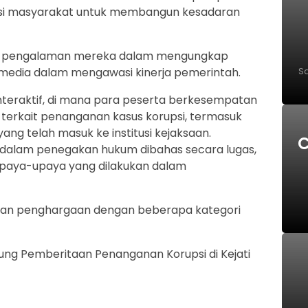
kasi masyarakat untuk membangun kesadaran
agi pengalaman mereka dalam mengungkap
s media dalam mengawasi kinerja pemerintah.
Sa
P
interaktif, di mana para peserta berkesempatan
terkait penanganan kasus korupsi, termasuk
g telah masuk ke institusi kejaksaan.
C
s dalam penegakan hukum dibahas secara lugas,
S
aya-upaya yang dilakukan dalam
ian penghargaan dengan beberapa kategori
ukung Pemberitaan Penanganan Korupsi di Kejati