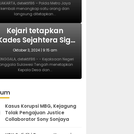
Pembubaran Paksa
JAKARTA, detektif86 – Polda Metro Jaya
kembali menangkap satu orang dan
Diskusi di Kemang
langsung ditetapkan...
BERITA
Kejari tetapkan
Kades Sejahtera Sigi
tersangka korupsi
Oktober 3, 2024 | 9:15 am
ADD
NGGALA, detektif86 - - Kejaksaan Negeri
onggala Sulawesi Tengah menetapkan
Kepala Desa dan...
kum
Kasus Korupsi MBG, Kejagung
Tolak Pengajuan Justice
Collaborator Sony Sonjaya