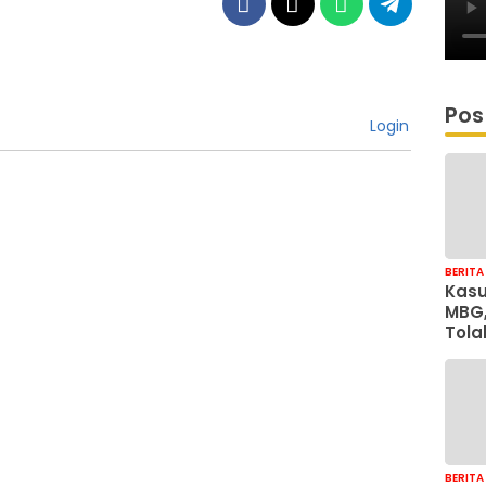
Pos
Login
BERITA
Kasu
MBG,
Tola
Just
Coll
Sonj
BERITA