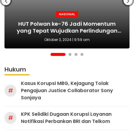
NASIONAL
NASIONAL
NASIONAL
BERITA
MAKI Sebut Seleksi Capim KPK Tidak Sah
Polda Metro Jaya Kembali Tangkap 1
Kejari tetapkan Kades Sejahtera Sigi
HUT Polwan ke-76 Jadi Momentum
Tersangka Kasus Pembubaran Paksa
yang Tepat Wujudkan Perlindungan
Sejak Awal, Harusnya Dilakukan Era
tersangka korupsi ADD
Perempuan dan Anak
Diskusi di Kemang
Prabowo
Oktober 3, 2024 | 9:59 am
Hukum
Kasus Korupsi MBG, Kejagung Tolak
#
Pengajuan Justice Collaborator Sony
Sonjaya
KPK Selidiki Dugaan Korupsi Layanan
#
Notifikasi Perbankan BRI dan Telkom