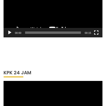
00:00
00:15
KPK 24 JAM
Pemutar
Video