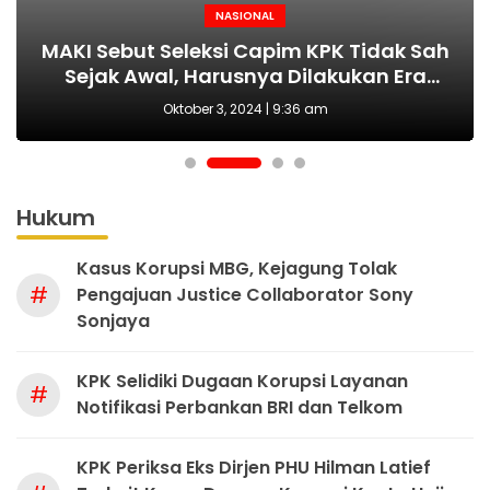
NASIONAL
NASIONAL
NASIONAL
BERITA
MAKI Sebut Seleksi Capim KPK Tidak Sah
Polda Metro Jaya Kembali Tangkap 1
Kejari tetapkan Kades Sejahtera Sigi
HUT Polwan ke-76 Jadi Momentum
Tersangka Kasus Pembubaran Paksa
yang Tepat Wujudkan Perlindungan
Sejak Awal, Harusnya Dilakukan Era
tersangka korupsi ADD
Perempuan dan Anak
Diskusi di Kemang
Prabowo
Oktober 3, 2024 | 9:36 am
Hukum
Kasus Korupsi MBG, Kejagung Tolak
#
Pengajuan Justice Collaborator Sony
Sonjaya
KPK Selidiki Dugaan Korupsi Layanan
#
Notifikasi Perbankan BRI dan Telkom
KPK Periksa Eks Dirjen PHU Hilman Latief