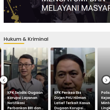
Hukum & Kriminal
KPK Selidiki Dugaan
KPK Periksa Eks
Poli
Korupsi Layanan
Dirjen PHU Hilman
Keja
Notifikasi
Latief Terkait Kasus
Mint
Perbankan BRI dan
Dugaan Korupsi
Ling