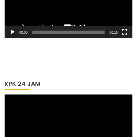
00:00
00:15
KPK 24 JAM
Pemutar
Video