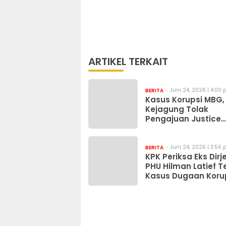
ARTIKEL TERKAIT
Juni 24, 2026 | 4:00
BERITA
Kasus Korupsi MBG,
Kejagung Tolak
Pengajuan Justice
Collaborator Sony
Sonjaya
Juni 24, 2026 | 3:56
BERITA
KPK Periksa Eks Dirj
PHU Hilman Latief T
Kasus Dugaan Koru
Kuota Haji Khusus