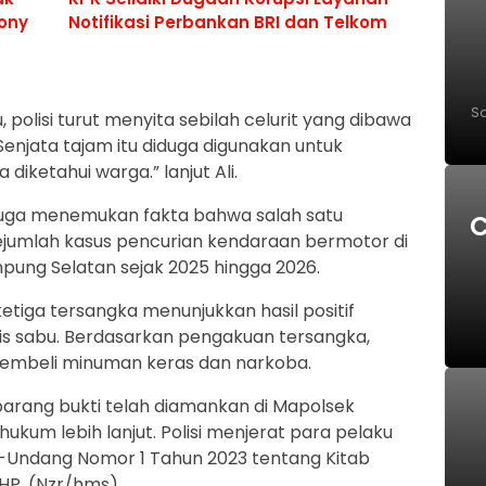
Sony
Notifikasi Perbankan BRI dan Telkom
Sa
polisi turut menyita sebilah celurit yang dibawa
Senjata tajam itu diduga digunakan untuk
P
diketahui warga.” lanjut Ali.
 juga menemukan fakta bahwa salah satu
C
sejumlah kasus pencurian kendaraan bermotor di
S
mpung Selatan sejak 2025 hingga 2026.
p ketiga tersangka menunjukkan hasil positif
is sabu. Berdasarkan pengakuan tersangka,
membeli minuman keras dan narkoba.
 barang bukti telah diamankan di Mapolsek
ukum lebih lanjut. Polisi menjerat para pelaku
-Undang Nomor 1 Tahun 2023 tentang Kitab
P. (Nzr/hms)