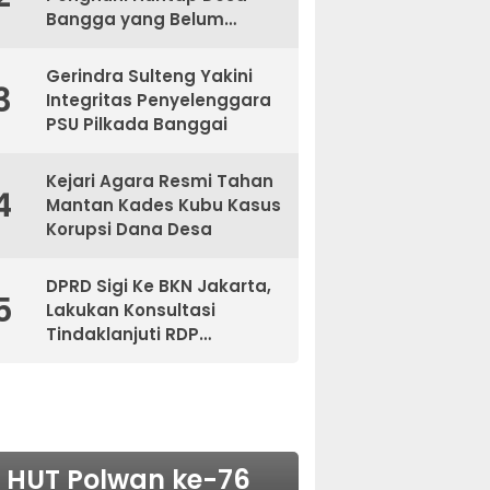
Bangga yang Belum
Kantongi Sertifikat
Gerindra Sulteng Yakini
3
Integritas Penyelenggara
PSU Pilkada Banggai
Kejari Agara Resmi Tahan
4
Mantan Kades Kubu Kasus
Korupsi Dana Desa
DPRD Sigi Ke BKN Jakarta,
5
Lakukan Konsultasi
Tindaklanjuti RDP
Bersama BKPSDM
NASIONAL
HUT Polwan ke-76