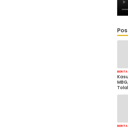
Pos
BERITA
Kasu
MBG,
Tola
Just
Coll
Sonj
BERITA