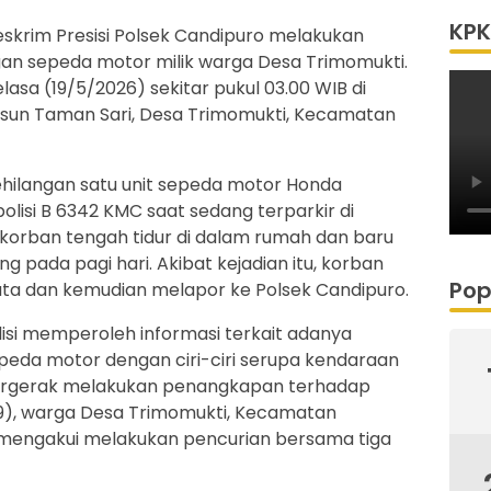
KPK
Reskrim Presisi Polsek Candipuro melakukan
gan sepeda motor milik warga Desa Trimomukti.
lasa (19/5/2026) sekitar pukul 03.00 WIB di
usun Taman Sari, Desa Trimomukti, Kecamatan
hilangan satu unit sepeda motor Honda
lisi B 6342 KMC saat sedang terparkir di
 korban tengah tidur di dalam rumah dan baru
 pada pagi hari. Akibat kejadian itu, korban
Pop
juta dan kemudian melapor ke Polsek Candipuro.
lisi memperoleh informasi terkait adanya
peda motor dengan ciri-ciri serupa kendaraan
bergerak melakukan penangkapan terhadap
 (19), warga Desa Trimomukti, Kecamatan
ia mengakui melakukan pencurian bersama tiga