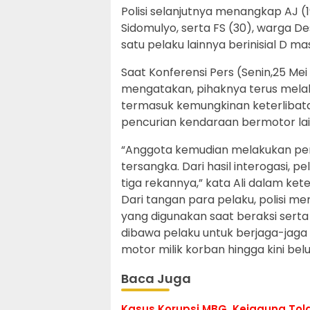
Polisi selanjutnya menangkap AJ 
Sidomulyo, serta FS (30), warga D
satu pelaku lainnya berinisial D m
Saat Konferensi Pers (Senin,25 Me
mengatakan, pihaknya terus mel
termasuk kemungkinan keterlibata
pencurian kendaraan bermotor lai
“Anggota kemudian melakukan pe
tersangka. Dari hasil interogasi,
tiga rekannya,” kata Ali dalam ke
Dari tangan para pelaku, polisi 
yang digunakan saat beraksi serta s
dibawa pelaku untuk berjaga-jaga
motor milik korban hingga kini be
Baca Juga
Kasus Korupsi MBG, Kejagung Tol