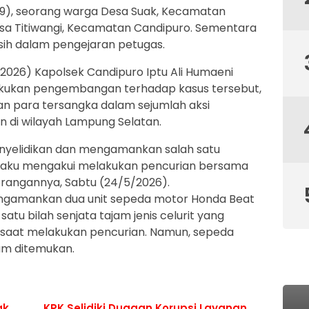
(19), seorang warga Desa Suak, Kecamatan
esa Titiwangi, Kecamatan Candipuro. Sementara
asih dalam pengejaran petugas.
i 2026) Kapolsek Candipuro Iptu Ali Humaeni
akukan pengembangan terhadap kasus tersebut,
n para tersangka dalam sejumlah aksi
n di wilayah Lampung Selatan.
nyelidikan dan mengamankan salah satu
 pelaku mengakui melakukan pencurian bersama
terangannya, Sabtu (24/5/2026).
mengamankan dua unit sepeda motor Honda Beat
atu bilah senjata tajam jenis celurit yang
 saat melakukan pencurian. Namun, sepeda
lum ditemukan.
ak
KPK Selidiki Dugaan Korupsi Layanan