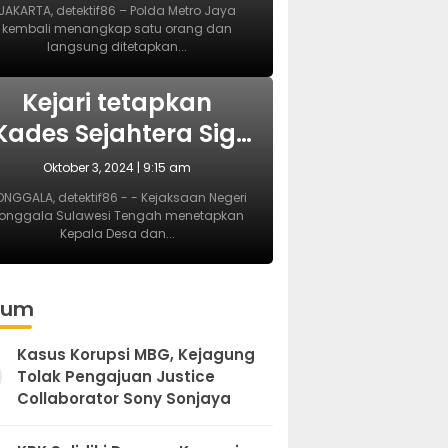
Pembubaran Paksa
JAKARTA, detektif86 – Polda Metro Jaya
kembali menangkap satu orang dan
Diskusi di Kemang
langsung ditetapkan...
BERITA
Kejari tetapkan
Kades Sejahtera Sigi
tersangka korupsi
Oktober 3, 2024 | 9:15 am
ADD
NGGALA, detektif86 - - Kejaksaan Negeri
onggala Sulawesi Tengah menetapkan
Kepala Desa dan...
kum
Kasus Korupsi MBG, Kejagung
Tolak Pengajuan Justice
Collaborator Sony Sonjaya