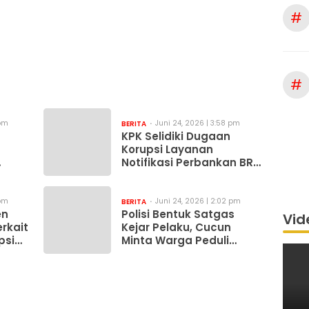
#
#
 pm
Juni 24, 2026 | 3:58 pm
BERITA
KPK Selidiki Dugaan
Korupsi Layanan
Notifikasi Perbankan BRI
dan Telkom
 pm
Juni 24, 2026 | 2:02 pm
BERITA
en
Polisi Bentuk Satgas
Vid
erkait
Kejar Pelaku, Cucun
psi
Minta Warga Peduli
Lingkungan