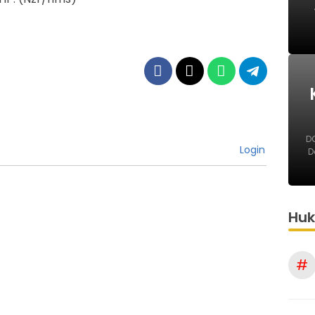
DO
Login
D
Hu
#