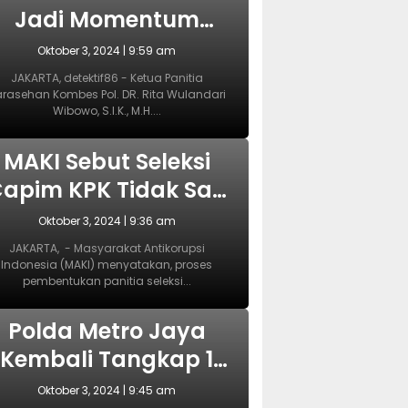
Jadi Momentum
yang Tepat
Oktober 3, 2024 | 9:59 am
Wujudkan
JAKARTA, detektif86 - Ketua Panitia
rasehan Kombes Pol. DR. Rita Wulandari
Perlindungan
Wibowo, S.I.K., M.H....
erempuan dan Anak
NASIONAL
MAKI Sebut Seleksi
apim KPK Tidak Sah
ejak Awal, Harusnya
Oktober 3, 2024 | 9:36 am
Dilakukan Era
JAKARTA, - Masyarakat Antikorupsi
Indonesia (MAKI) menyatakan, proses
Prabowo
pembentukan panitia seleksi...
NASIONAL
Polda Metro Jaya
Kembali Tangkap 1
Tersangka Kasus
Oktober 3, 2024 | 9:45 am