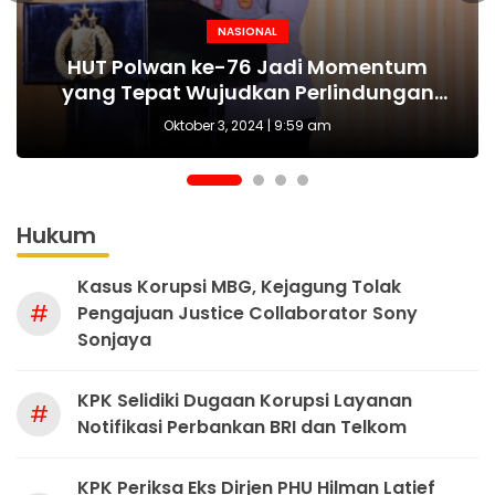
NASIONAL
NASIONAL
NASIONAL
BERITA
MAKI Sebut Seleksi Capim KPK Tidak Sah
Polda Metro Jaya Kembali Tangkap 1
Kejari tetapkan Kades Sejahtera Sigi
HUT Polwan ke-76 Jadi Momentum
Tersangka Kasus Pembubaran Paksa
yang Tepat Wujudkan Perlindungan
Sejak Awal, Harusnya Dilakukan Era
tersangka korupsi ADD
Perempuan dan Anak
Diskusi di Kemang
Prabowo
Oktober 3, 2024 | 9:59 am
Hukum
Kasus Korupsi MBG, Kejagung Tolak
#
Pengajuan Justice Collaborator Sony
Sonjaya
KPK Selidiki Dugaan Korupsi Layanan
#
Notifikasi Perbankan BRI dan Telkom
KPK Periksa Eks Dirjen PHU Hilman Latief