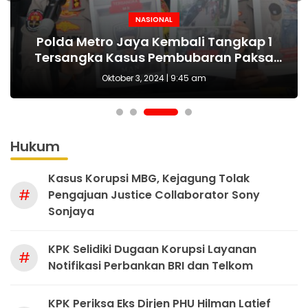
NASIONAL
NASIONAL
NASIONAL
BERITA
MAKI Sebut Seleksi Capim KPK Tidak Sah
Polda Metro Jaya Kembali Tangkap 1
Kejari tetapkan Kades Sejahtera Sigi
HUT Polwan ke-76 Jadi Momentum
Tersangka Kasus Pembubaran Paksa
yang Tepat Wujudkan Perlindungan
Sejak Awal, Harusnya Dilakukan Era
tersangka korupsi ADD
Perempuan dan Anak
Diskusi di Kemang
Prabowo
Oktober 3, 2024 | 9:45 am
Hukum
Kasus Korupsi MBG, Kejagung Tolak
#
Pengajuan Justice Collaborator Sony
Sonjaya
KPK Selidiki Dugaan Korupsi Layanan
#
Notifikasi Perbankan BRI dan Telkom
KPK Periksa Eks Dirjen PHU Hilman Latief