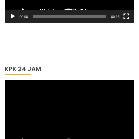
00:00
00:15
KPK 24 JAM
Pemutar
Video