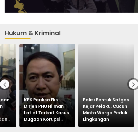
Hukum & Kriminal
ugaan
KPK Periksa Eks
Polisi Bentuk Satgas
an
Dirjen PHU Hilman
Kejar Pelaku, Cucun
Latief Terkait Kasus
Minta Warga Peduli
dan
Dugaan Korupsi
Lingkungan
Kuota Haji Khusus