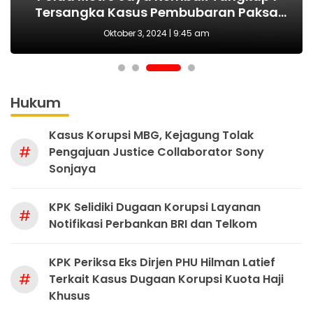
Tersangka Kasus Pembubaran Paksa
yang Tepat Wujudkan Perlindungan
Sejak Awal, Harusnya Dilakukan Era
tersangka korupsi ADD
Perempuan dan Anak
Diskusi di Kemang
Prabowo
Oktober 3, 2024 | 9:45 am
Hukum
Kasus Korupsi MBG, Kejagung Tolak
#
Pengajuan Justice Collaborator Sony
Sonjaya
KPK Selidiki Dugaan Korupsi Layanan
#
Notifikasi Perbankan BRI dan Telkom
KPK Periksa Eks Dirjen PHU Hilman Latief
#
Terkait Kasus Dugaan Korupsi Kuota Haji
Khusus