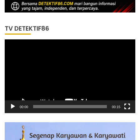
TV DETEKTIF86
Pemutar
Video
00:00
00:15