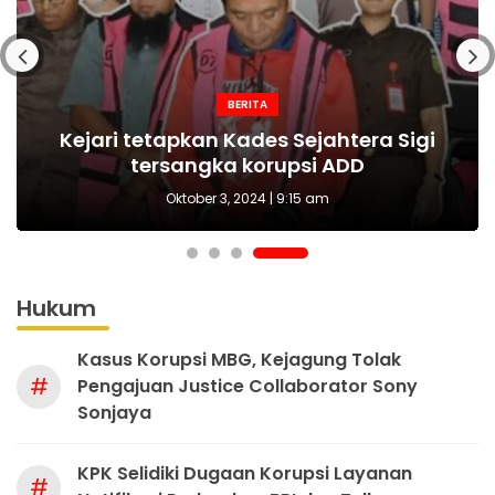
NASIONAL
NASIONAL
NASIONAL
BERITA
MAKI Sebut Seleksi Capim KPK Tidak Sah
Polda Metro Jaya Kembali Tangkap 1
Kejari tetapkan Kades Sejahtera Sigi
HUT Polwan ke-76 Jadi Momentum
Tersangka Kasus Pembubaran Paksa
yang Tepat Wujudkan Perlindungan
Sejak Awal, Harusnya Dilakukan Era
tersangka korupsi ADD
Perempuan dan Anak
Diskusi di Kemang
Prabowo
Oktober 3, 2024 | 9:15 am
Hukum
Kasus Korupsi MBG, Kejagung Tolak
#
Pengajuan Justice Collaborator Sony
Sonjaya
KPK Selidiki Dugaan Korupsi Layanan
#