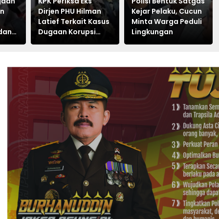
KPK Selidiki Dugaan
KPK Periksa Eks
Poli
Korupsi Layanan
Dirjen PHU Hilman
Keja
Notifikasi
Latief Terkait Kasus
Mint
Perbankan BRI dan
Dugaan Korupsi
Ling
Telkom
Kuota Haji Khusus