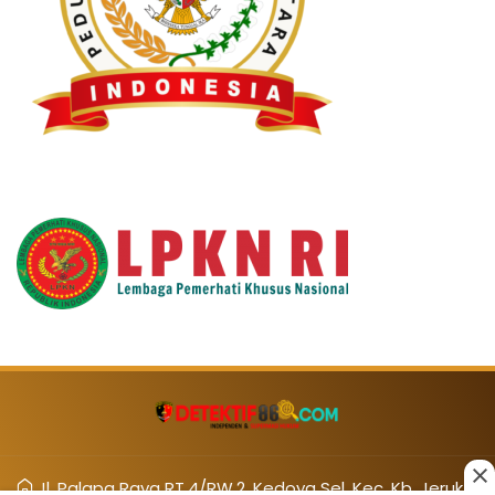
Jl. Palapa Raya RT.4/RW.2, Kedoya Sel, Kec. Kb. Jeruk,