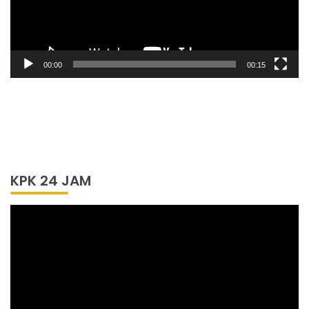
00:00
00:15
KPK 24 JAM
Pemutar
Video