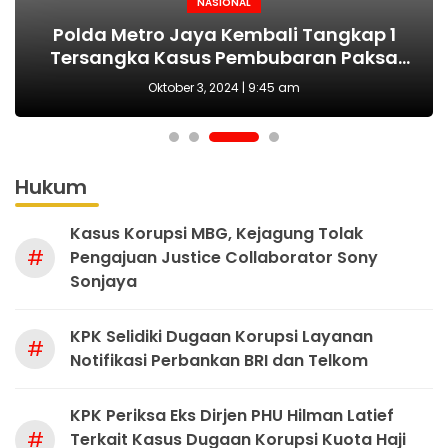
NASIONAL
NASIONAL
NASIONAL
BERITA
MAKI Sebut Seleksi Capim KPK Tidak Sah
Polda Metro Jaya Kembali Tangkap 1
Kejari tetapkan Kades Sejahtera Sigi
HUT Polwan ke-76 Jadi Momentum
Tersangka Kasus Pembubaran Paksa
yang Tepat Wujudkan Perlindungan
Sejak Awal, Harusnya Dilakukan Era
tersangka korupsi ADD
Perempuan dan Anak
Diskusi di Kemang
Prabowo
Oktober 3, 2024 | 9:45 am
Hukum
Kasus Korupsi MBG, Kejagung Tolak
#
Pengajuan Justice Collaborator Sony
Sonjaya
KPK Selidiki Dugaan Korupsi Layanan
#
Notifikasi Perbankan BRI dan Telkom
KPK Periksa Eks Dirjen PHU Hilman Latief
#
Terkait Kasus Dugaan Korupsi Kuota Haji