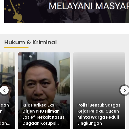
Hukum & Kriminal
ugaan
KPK Periksa Eks
Polisi Bentuk Satgas
an
Dirjen PHU Hilman
Kejar Pelaku, Cucun
Latief Terkait Kasus
Minta Warga Peduli
dan
Dugaan Korupsi
Lingkungan