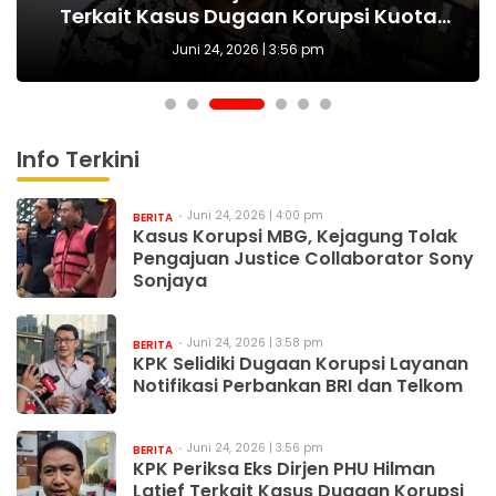
dan NTT, Menjaga Harapan Raih Cita-
Pengajuan Justice Collaborator Sony
Terkait Kasus Dugaan Korupsi Kuota
Notifikasi Perbankan BRI dan Telkom
Dinamika Sektor Keuangan Digital
Minta Warga Peduli Lingkungan
Haji Khusus
Sonjaya
cita
Juni 24, 2026 | 3:56 pm
Info Terkini
Juni 24, 2026 | 4:00 pm
BERITA
Kasus Korupsi MBG, Kejagung Tolak
Pengajuan Justice Collaborator Sony
Sonjaya
Juni 24, 2026 | 3:58 pm
BERITA
KPK Selidiki Dugaan Korupsi Layanan
Notifikasi Perbankan BRI dan Telkom
Juni 24, 2026 | 3:56 pm
BERITA
KPK Periksa Eks Dirjen PHU Hilman
Latief Terkait Kasus Dugaan Korupsi