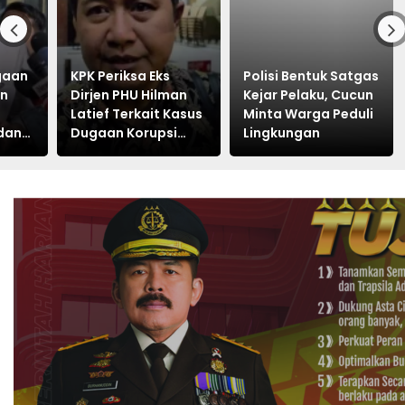
ugaan
KPK Periksa Eks
Polisi Bentuk Satgas
an
Dirjen PHU Hilman
Kejar Pelaku, Cucun
Latief Terkait Kasus
Minta Warga Peduli
dan
Dugaan Korupsi
Lingkungan
Kuota Haji Khusus