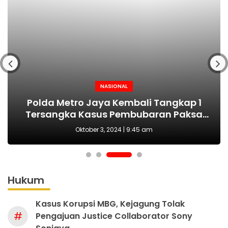
NASIONAL
NASIONAL
NASIONAL
BERITA
MAKI Sebut Seleksi Capim KPK Tidak Sah
Polda Metro Jaya Kembali Tangkap 1
Kejari tetapkan Kades Sejahtera Sigi
HUT Polwan ke-76 Jadi Momentum
Tersangka Kasus Pembubaran Paksa
yang Tepat Wujudkan Perlindungan
Sejak Awal, Harusnya Dilakukan Era
tersangka korupsi ADD
Perempuan dan Anak
Diskusi di Kemang
Prabowo
Oktober 3, 2024 | 9:45 am
Hukum
Kasus Korupsi MBG, Kejagung Tolak
#
Pengajuan Justice Collaborator Sony