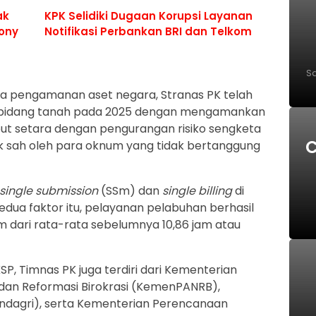
ak
KPK Selidiki Dugaan Korupsi Layanan
Sony
Notifikasi Perbankan BRI dan Telkom
Sa
paya pengamanan aset negara, Stranas PK telah
P
 bidang tanah pada 2025 dengan mengamankan
ersebut setara dengan pengurangan risiko sengketa
C
ak sah oleh para oknum yang tidak bertanggung
S
single submission
(SSm) dan
single billing
di
kedua faktor itu, pelayanan pelabuhan berhasil
dari rata-rata sebelumnya 10,86 jam atau
KSP, Timnas PK juga terdiri dari Kementerian
an Reformasi Birokrasi (KemenPANRB),
dagri), serta Kementerian Perencanaan