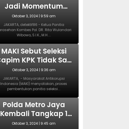
Jadi Momentum
yang Tepat
Oktober 3, 2024 | 9:59 am
Wujudkan
JAKARTA, detektif86 - Ketua Panitia
rasehan Kombes Pol. DR. Rita Wulandari
Perlindungan
Wibowo, S.I.K., M.H....
erempuan dan Anak
NASIONAL
MAKI Sebut Seleksi
apim KPK Tidak Sah
ejak Awal, Harusnya
Oktober 3, 2024 | 9:36 am
Dilakukan Era
JAKARTA, - Masyarakat Antikorupsi
Indonesia (MAKI) menyatakan, proses
Prabowo
pembentukan panitia seleksi...
NASIONAL
Polda Metro Jaya
Kembali Tangkap 1
Tersangka Kasus
Oktober 3, 2024 | 9:45 am