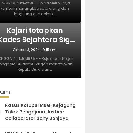
Pembubaran Paksa
JAKARTA, detektif86 – Polda Metro Jaya
kembali menangkap satu orang dan
Diskusi di Kemang
langsung ditetapkan...
BERITA
Kejari tetapkan
Kades Sejahtera Sigi
tersangka korupsi
Oktober 3, 2024 | 9:15 am
ADD
NGGALA, detektif86 - - Kejaksaan Negeri
onggala Sulawesi Tengah menetapkan
Kepala Desa dan...
kum
Kasus Korupsi MBG, Kejagung
Tolak Pengajuan Justice
Collaborator Sony Sonjaya