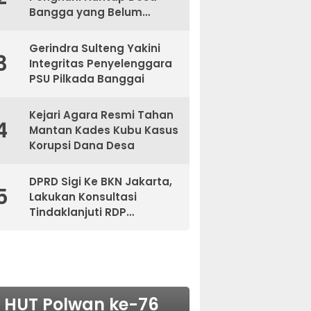
Bangga yang Belum
Kantongi Sertifikat
Gerindra Sulteng Yakini
3
Integritas Penyelenggara
PSU Pilkada Banggai
Kejari Agara Resmi Tahan
4
Mantan Kades Kubu Kasus
Korupsi Dana Desa
DPRD Sigi Ke BKN Jakarta,
5
Lakukan Konsultasi
Tindaklanjuti RDP
Bersama BKPSDM
NASIONAL
HUT Polwan ke-76