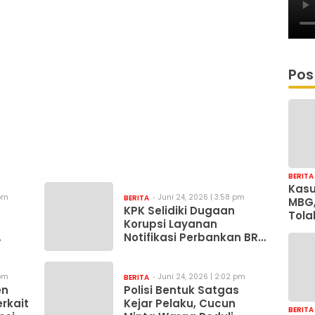
Pos
BERITA
Kasu
 pm
Juni 24, 2026 | 3:58 pm
BERITA
MBG,
KPK Selidiki Dugaan
Tola
Korupsi Layanan
Just
Notifikasi Perbankan BRI
Coll
dan Telkom
Sonj
 pm
Juni 24, 2026 | 2:02 pm
BERITA
en
Polisi Bentuk Satgas
erkait
Kejar Pelaku, Cucun
BERITA