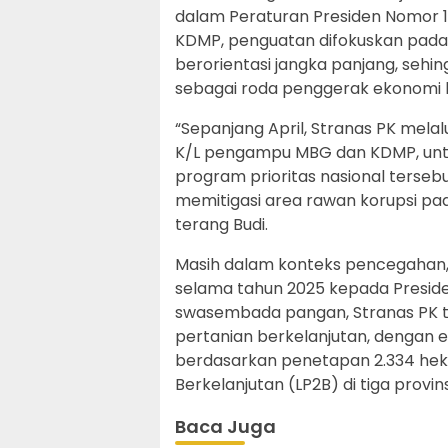
dalam Peraturan Presiden Nomor 
KDMP, penguatan difokuskan pad
berorientasi jangka panjang, seh
sebagai roda penggerak ekonomi l
“Sepanjang April, Stranas PK melal
K/L pengampu MBG dan KDMP, unt
program prioritas nasional terseb
memitigasi area rawan korupsi pa
terang Budi.
Masih dalam konteks pencegahan, 
selama tahun 2025 kepada Presid
swasembada pangan, Stranas PK 
pertanian berkelanjutan, dengan 
berdasarkan penetapan 2.334 hek
Berkelanjutan (LP2B) di tiga provi
Baca Juga