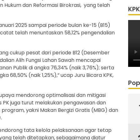
 Hukum dan Reformasi Birokrasi, yang telah
KPK
uari 2025 sampai periode bulan ke-15 (B15)
tercatat telah menuntaskan 58,12% pengendalian
ang cukup pesat dari periode B12 (Desember
ndalian Alih Fungsi Lahan Sawah mencapai
ayanan Publik di angka 76,34% (naik 3,76%); serta
ka 68,50% (naik 1,25%),” ucap Juru Bicara KPK,
Pop
paya mendorong optimalisasi dan mitigasi
as PK juga turut melakukan pengawasan dan
program, yakni Makan Bergizi Gratis (MBG) dan
.
ndorong tata kelola pelaksanaan agar tetap
yang telah ditetapkan, sebagaimana diatur