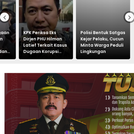
ugaan
KPK Periksa Eks
Polisi Bentuk Satgas
an
Dirjen PHU Hilman
Kejar Pelaku, Cucun
Latief Terkait Kasus
Minta Warga Peduli
dan
Dugaan Korupsi
Lingkungan
Kuota Haji Khusus