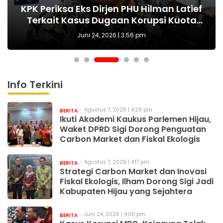
KPK Mengajar Singgahi 10 Sekolah di NTB
Polisi Bentuk Satgas Kejar Pelaku, Cucun
KPK dan OJK Perbarui MoU untuk Hadapi
KPK Periksa Eks Dirjen PHU Hilman Latief
KPK Selidiki Dugaan Korupsi Layanan
Kasus Korupsi MBG, Kejagung Tolak
dan NTT, Menjaga Harapan Raih Cita-
Pengajuan Justice Collaborator Sony
Terkait Kasus Dugaan Korupsi Kuota
Notifikasi Perbankan BRI dan Telkom
Dinamika Sektor Keuangan Digital
Minta Warga Peduli Lingkungan
Haji Khusus
Sonjaya
cita
Juni 24, 2026 | 3:56 pm
Info Terkini
Agustus 7, 2026 | 4:29 pm
BERITA
Ikuti Akademi Kaukus Parlemen Hijau,
Waket DPRD Sigi Dorong Penguatan
Carbon Market dan Fiskal Ekologis
Agustus 7, 2026 | 4:17 pm
BERITA
Strategi Carbon Market dan Inovasi
Fiskal Ekologis, Ilham Dorong Sigi Jadi
Kabupaten Hijau yang Sejahtera
Juni 24, 2026 | 4:00 pm
BERITA