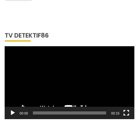
Wartawan
TV DETEKTIF86
Pemutar
Video
00:00
00:15