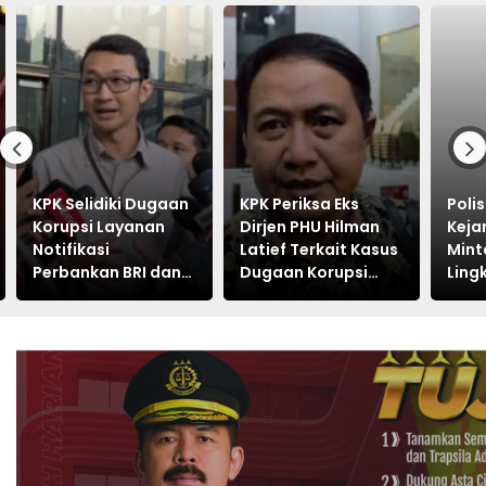
KPK Selidiki Dugaan
KPK Periksa Eks
Poli
Korupsi Layanan
Dirjen PHU Hilman
Keja
Notifikasi
Latief Terkait Kasus
Mint
Perbankan BRI dan
Dugaan Korupsi
Ling
Telkom
Kuota Haji Khusus