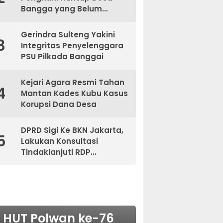
Bangga yang Belum
Kantongi Sertifikat
Gerindra Sulteng Yakini
3
Integritas Penyelenggara
PSU Pilkada Banggai
Kejari Agara Resmi Tahan
4
Mantan Kades Kubu Kasus
Korupsi Dana Desa
DPRD Sigi Ke BKN Jakarta,
5
Lakukan Konsultasi
Tindaklanjuti RDP
Bersama BKPSDM
NASIONAL
HUT Polwan ke-76