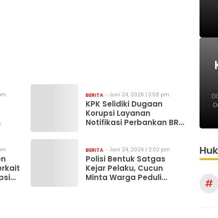
 pm
Juni 24, 2026 | 3:58 pm
BERITA
DO
KPK Selidiki Dugaan
D
Korupsi Layanan
Notifikasi Perbankan BRI
dan Telkom
Hu
 pm
Juni 24, 2026 | 2:02 pm
BERITA
en
Polisi Bentuk Satgas
erkait
Kejar Pelaku, Cucun
psi
Minta Warga Peduli
#
Lingkungan