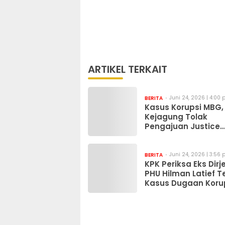
ARTIKEL TERKAIT
Juni 24, 2026 | 4:00
BERITA
Kasus Korupsi MBG,
Kejagung Tolak
Pengajuan Justice
Collaborator Sony
Sonjaya
Juni 24, 2026 | 3:56
BERITA
KPK Periksa Eks Dirj
PHU Hilman Latief T
Kasus Dugaan Koru
Kuota Haji Khusus