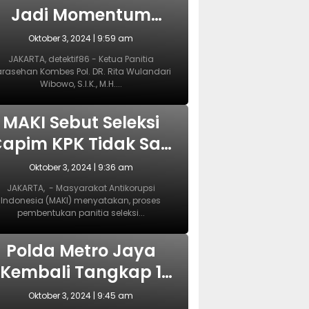
Jadi Momentum
yang Tepat
Oktober 3, 2024 | 9:59 am
Wujudkan
JAKARTA, detektif86 - Ketua Panitia
rasehan Kombes Pol. DR. Rita Wulandari
Perlindungan
Wibowo, S.I.K., M.H....
erempuan dan Anak
NASIONAL
MAKI Sebut Seleksi
apim KPK Tidak Sah
ejak Awal, Harusnya
Oktober 3, 2024 | 9:36 am
Dilakukan Era
JAKARTA, - Masyarakat Antikorupsi
Indonesia (MAKI) menyatakan, proses
Prabowo
pembentukan panitia seleksi...
NASIONAL
Polda Metro Jaya
Kembali Tangkap 1
Tersangka Kasus
Oktober 3, 2024 | 9:45 am