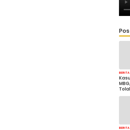
Pos
BERITA
Kasu
MBG,
Tola
Just
Coll
Sonj
BERITA