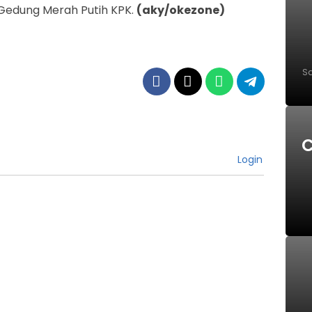
i Gedung Merah Putih KPK.
(aky/okezone)
Sa
P
C
Login
S