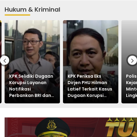
Hukum & Kriminal
KPK Selidiki Dugaan
KPK Periksa Eks
Poli
Korupsi Layanan
Dirjen PHU Hilman
Keja
Notifikasi
Latief Terkait Kasus
Mint
Perbankan BRI dan
Dugaan Korupsi
Ling
Telkom
Kuota Haji Khusus