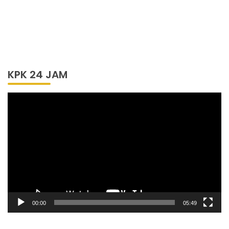
KPK 24 JAM
Pemutar
Video
00:00
05:49