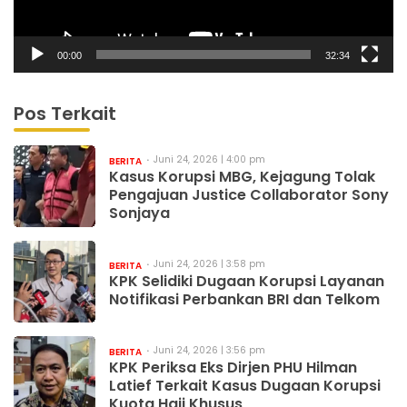
00:00
32:34
Pos Terkait
Juni 24, 2026 | 4:00 pm
BERITA
Kasus Korupsi MBG, Kejagung Tolak
Pengajuan Justice Collaborator Sony
Sonjaya
Juni 24, 2026 | 3:58 pm
BERITA
KPK Selidiki Dugaan Korupsi Layanan
Notifikasi Perbankan BRI dan Telkom
Juni 24, 2026 | 3:56 pm
BERITA
KPK Periksa Eks Dirjen PHU Hilman
Latief Terkait Kasus Dugaan Korupsi
Kuota Haji Khusus